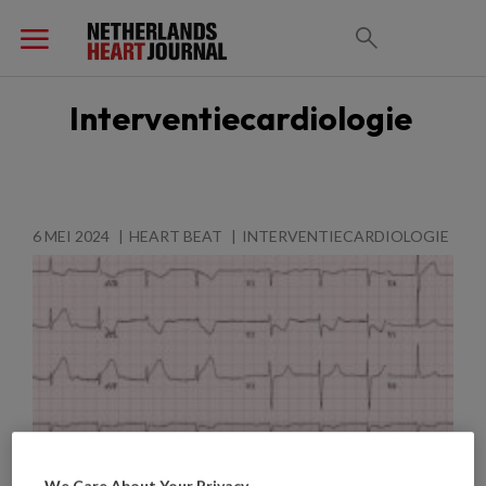
Interventiecardiologie
6 MEI 2024
HEART BEAT
INTERVENTIECARDIOLOGIE
We Care About Your Privacy