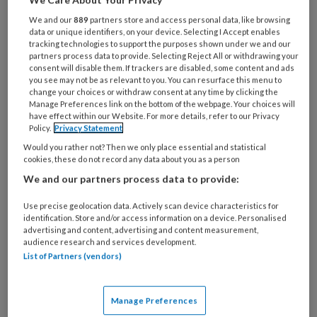
We and our
889
partners store and access personal data, like browsing
data or unique identifiers, on your device. Selecting I Accept enables
tracking technologies to support the purposes shown under we and our
Heart Beat | Reusachtig sacculair
partners process data to provide. Selecting Reject All or withdrawing your
consent will disable them. If trackers are disabled, some content and ads
aneurysma?
you see may not be as relevant to you. You can resurface this menu to
change your choices or withdraw consent at any time by clicking the
Gijs van Steenbergen (Catharina Ziekenhuis,
Manage Preferences link on the bottom of the webpage. Your choices will
have effect within our Website. For more details, refer to our Privacy
Eindhoven) beschrijft in zijn casus een 81-jarige
Policy.
Privacy Statement
vrouw zonder significante cardiovasculaire
Would you rather not? Then we only place essential and statistical
voorgeschiedenis. Zij kreeg progressieve, niet
cookies, these do not record any data about you as a person
inspanningsgebonden pijn op de borst.
We and our partners process data to provide:
Use precise geolocation data. Actively scan device characteristics for
identification. Store and/or access information on a device. Personalised
advertising and content, advertising and content measurement,
audience research and services development.
List of Partners (vendors)
1 NOVEMBER 2023
COMMENTARY
INTERVENTIECARDIOLOGIE
Manage Preferences