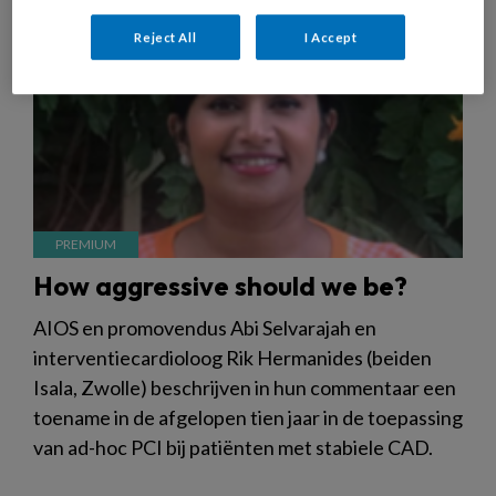
Reject All
I Accept
How aggressive should we be?
AIOS en promovendus Abi Selvarajah en
interventiecardioloog Rik Hermanides (beiden
Isala, Zwolle) beschrijven in hun commentaar een
toename in de afgelopen tien jaar in de toepassing
van ad-hoc PCI bij patiënten met stabiele CAD.