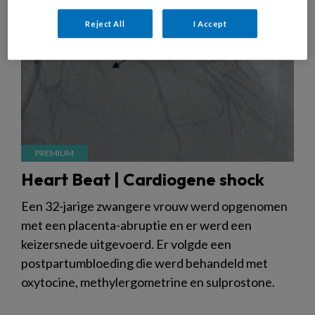
Reject All
I Accept
Heart Beat | Cardiogene shock
Een 32-jarige zwangere vrouw werd opgenomen
met een placenta-abruptie en er werd een
keizersnede uitgevoerd. Er volgde een
postpartumbloeding die werd behandeld met
oxytocine, methylergometrine en sulprostone.