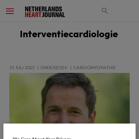
Interventiecardiologie
21 JULI 2025
ONDERZOEK
CARDIOMYOPATHIE
We Care About Your Privacy