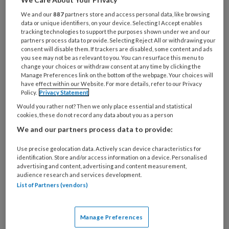
We and our
887
partners store and access personal data, like browsing
data or unique identifiers, on your device. Selecting I Accept enables
tracking technologies to support the purposes shown under we and our
Impella CP: hoopvol of zinloos?
partners process data to provide. Selecting Reject All or withdrawing your
consent will disable them. If trackers are disabled, some content and ads
you see may not be as relevant to you. You can resurface this menu to
Jan-Willem Balder (UMCU) en collega’s
change your choices or withdraw consent at any time by clicking the
beschrijven in hun studie dat het gebruik van
Manage Preferences link on the bottom of the webpage. Your choices will
have effect within our Website. For more details, refer to our Privacy
tijdelijke mechanische circulatoire ondersteuning
Policy.
Privacy Statement
bij ernstige cardiogene shock toeneemt, met de
Would you rather not? Then we only place essential and statistical
Impella CP als veelbelovend alternatief voor de
cookies, these do not record any data about you as a person
ballonpomp
We and our partners process data to provide:
Use precise geolocation data. Actively scan device characteristics for
identification. Store and/or access information on a device. Personalised
advertising and content, advertising and content measurement,
audience research and services development.
List of Partners (vendors)
19 SEPTEMBER 2023
HEART BEAT
CARDIOVASCULAIRE BEELDVORMING
Manage Preferences