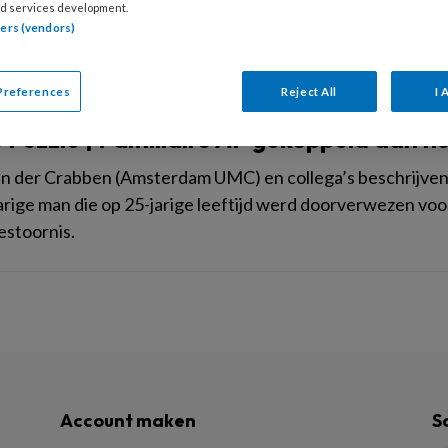
d services development.
tners (vendors)
Preferences
Reject All
I 
TUS 2024
IMAGE PUZZLE
ELEKTROFYSIOLOGIE
 Puzzle | Familiaire AF gekoppeld aan h
an der Crabben (Amsterdam UMC) en collega’s beschrijven 
arige man die op 25-jarige leeftijd werd doorverwezen voo
estoornis.
Account maken
S