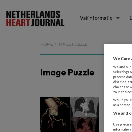
Vakinformatie
E
Netherlands
Heart
HOME
IMAGE PUZZLE
Journal
We Care 
We and our
Image Puzzle
Selecting I
process data
disabled, so
choices or w
Your choices
23 FEBRU
Would you ra
as a person
Intri
We and ou
Een 67-j
Use precise 
van de n
information