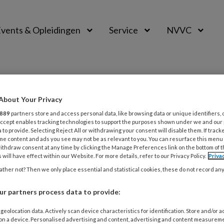
vents & Opleidingen
Service
NVVC
About Your Privacy
889
partners store and access personal data, like browsing data or unique identifiers, 
 Accept enables tracking technologies to support the purposes shown under we and our
 to provide. Selecting Reject All or withdrawing your consent will disable them. If track
me content and ads you see may not be as relevant to you. You can resurface this menu
ithdraw consent at any time by clicking the Manage Preferences link on the bottom of 
 will have effect within our Website. For more details, refer to our Privacy Policy.
Priva
ARI 2026
IMAGE PUZZLE
CARDIOVASCULAIRE BEELDVORMING
ther not? Then we only place essential and statistical cookies, these do not record an
gerende verbinding tussen hart en longen
r partners process data to provide:
arige vrouw met asymptomatische inferolaterale repolari
geolocation data. Actively scan device characteristics for identification. Store and/or 
ovo atriumfibrilleren wordt opgenomen voor een CT-coron
 on a device. Personalised advertising and content, advertising and content measurem