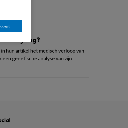
Accept
uidafwijking?
in hun artikel het medisch verloop van
r een genetische analyse van zijn
ocial