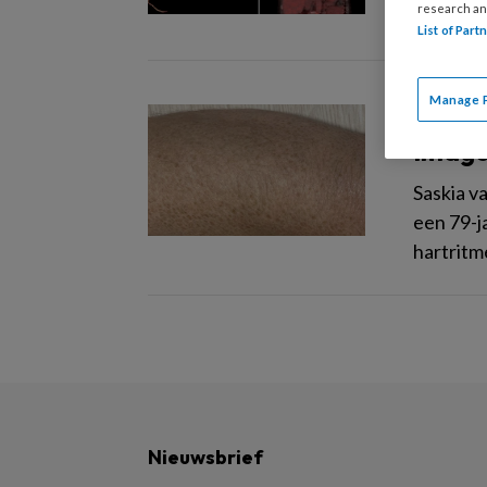
research an
List of Par
Manage 
22 AUGUS
Image
Saskia v
een 79-j
hartritm
Nieuwsbrief