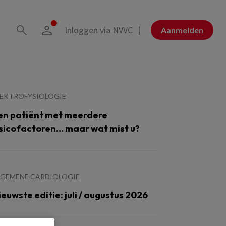
Inloggen via NVVC
Aanmelden
LEKTROFYSIOLOGIE
en patiënt met meerdere
isicofactoren… maar wat mist u?
LGEMENE CARDIOLOGIE
ieuwste editie: juli / augustus 2026