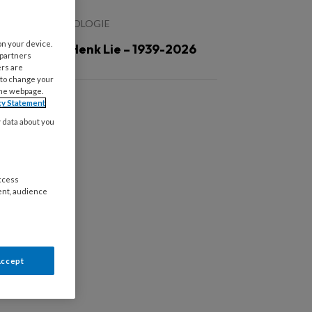
LGEMENE CARDIOLOGIE
on your device.
n Memoriam Henk Lie – 1939-2026
 partners
ers are
 to change your
the webpage.
cy Statement
y data about you
access
ent, audience
Accept