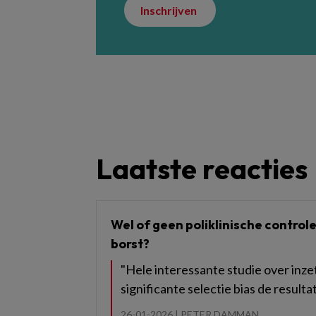
Inschrijven
Laatste reacties
Wel of geen poliklinische control
borst?
"Hele interessante studie over inze
significante selectie bias de resultat
26-01-2026 |
PETER.DAMMAN