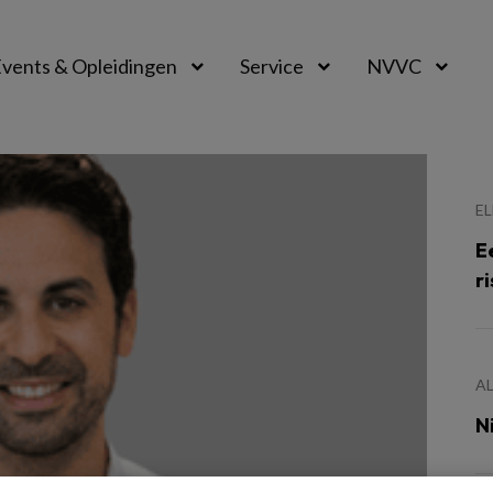
vents & Opleidingen
Service
NVVC
E
E
r
A
N