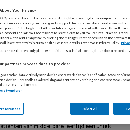
A
About Your Privacy
887
partners store and access personal data, like browsing data or unique identifiers, 
I
 Accept enables tracking technologies to support the purposes shown under we and our
 to provide. Selecting Reject All or withdrawing your consent will disable them. If track
me content and ads you see may not be as relevant to you. You can resurface this menu
ithdraw consent at any time by clicking the Manage Preferences link on the bottom of 
 will have effect within our Website. For more details, refer to our Privacy Policy.
Priva
ther not? Then we only place essential and statistical cookies, these do not record an
r partners process data to provide:
 volwassenen: de beste
geolocation data. Actively scan device characteristics for identification. Store and/or 
atie niet mogelijk is
 on a device. Personalised advertising and content, advertising and content measurem
d services development.
erlijke bioprothese) is niet altijd de beste
tners (vendors)
reven we ernaar de eigen klep te behouden
r dat niet kan, kan de Ross-procedure
Preferences
Reject All
I 
t Nabil Saouti uit hoe deze geavanceerde
atiënten van middelbare leeftijd een uniek