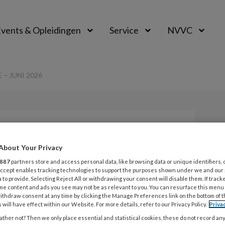
vents & Opleidingen
Service
NVVC
 – JUNI 2026
Opslaan
Reacties
Delen
0
About Your Privacy
887
partners store and access personal data, like browsing data or unique identifiers, 
 Accept enables tracking technologies to support the purposes shown under we and our
 – juni 2026
 to provide. Selecting Reject All or withdrawing your consent will disable them. If track
me content and ads you see may not be as relevant to you. You can resurface this menu
ithdraw consent at any time by clicking the Manage Preferences link on the bottom of 
 will have effect within our Website. For more details, refer to our Privacy Policy.
Priva
ther not? Then we only place essential and statistical cookies, these do not record an