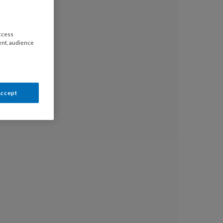
access
ent, audience
Accept