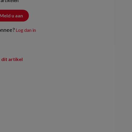
 artikelen
Meld u aan
onnee?
Log dan in
 dit artikel