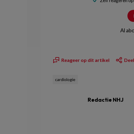
Zelf reageren op
Al ab
Reageer op dit artikel
Deel
cardiologie
Redactie NHJ