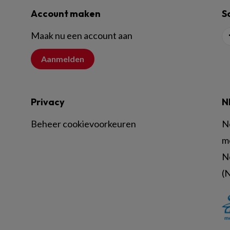
Account maken
S
Maak nu een account aan
Aanmelden
Privacy
N
Beheer cookievoorkeuren
N
m
N
(