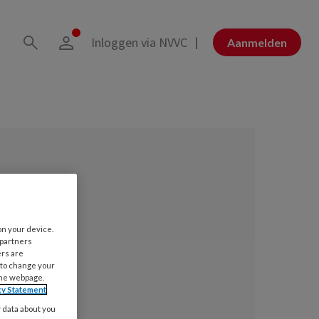
Inloggen via NVVC
Aanmelden
on your device.
 partners
ers are
 to change your
the webpage.
cy Statement
y data about you