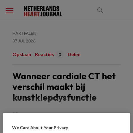
HARTFALEN
07 JUL 2026
Opslaan
Reacties
Delen
0
Wanneer cardiale CT het
verschil maakt bij
kunstklepdysfunctie
Bij
We Care About Your Privacy