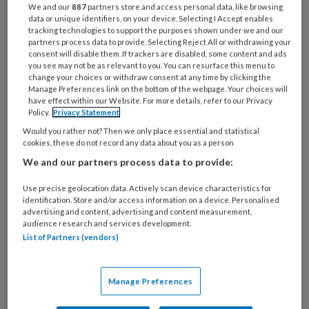
We and our
887
partners store and access personal data, like browsing
PREMIUM
data or unique identifiers, on your device. Selecting I Accept enables
tracking technologies to support the purposes shown under we and our
partners process data to provide. Selecting Reject All or withdrawing your
Wilt u dit artikel lezen?
consent will disable them. If trackers are disabled, some content and ads
you see may not be as relevant to you. You can resurface this menu to
change your choices or withdraw consent at any time by clicking the
Maak eenmalig een account aan op NHJ.nl.
Manage Preferences link on the bottom of the webpage. Your choices will
Artikelen van het Netherlands Heart
have effect within our Website. For more details, refer to our Privacy
Policy.
Privacy Statement
Journal zijn alleen toegankelijk voor
Would you rather not? Then we only place essential and statistical
medische professionals. U kunt zich
cookies, these do not record any data about you as a person
aanmelden als u een BIG-registratie,
We and our partners process data to provide:
voorschrijfbevoegdheid of een medisch
Use precise geolocation data. Actively scan device characteristics for
beroep of onderzoeksfunctie heeft.
identification. Store and/or access information on a device. Personalised
advertising and content, advertising and content measurement,
audience research and services development.
List of Partners (vendors)
Onbeperkt berichten en artikelen van
Netherlands Heart Journal lezen
Manage Preferences
Aanbevelingen en commentaren van
collega-cardiologen en onderzoekers