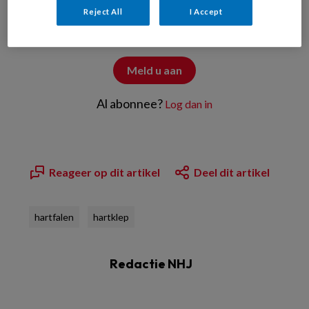
Reject All
I Accept
bekijken
Zelf reageren op artikelen
Meld u aan
Al abonnee?
Log dan in
Reageer op dit artikel
Deel dit artikel
hartfalen
hartklep
Redactie NHJ