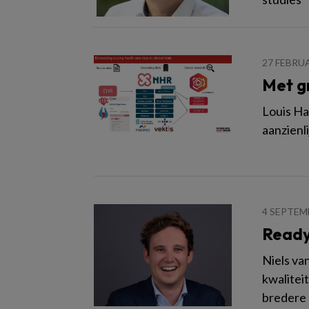
27 FEBRU
Met g
Louis Ha
aanzienl
4 SEPTEM
Ready
Niels va
kwalitei
bredere 