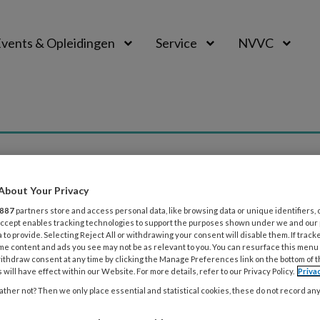
vents & Opleidingen
Service
NVVC
About Your Privacy
887
partners store and access personal data, like browsing data or unique identifiers, 
 Accept enables tracking technologies to support the purposes shown under we and our
 to provide. Selecting Reject All or withdrawing your consent will disable them. If track
026
FIRST AUTHORS IN THE SPOTLIGHT
ALGEMENE CARDIOLOG
me content and ads you see may not be as relevant to you. You can resurface this menu
ithdraw consent at any time by clicking the Manage Preferences link on the bottom of 
n van de Pol – Nederlands Hart Netwerk
 will have effect within our Website. For more details, refer to our Privacy Policy.
Priva
an de Pol is eerste auteur van het artikel Clinician-as
ther not? Then we only place essential and statistical cookies, these do not record an
ations only moderately reflect patient-reported quality of lif