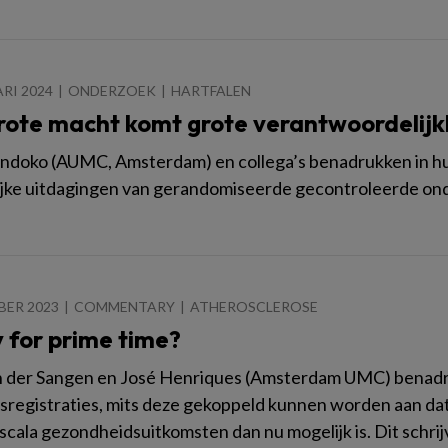
ARI 2024
ONDERZOEK
HARTFALEN
rote macht komt grote verantwoordelijk
ndoko (AUMC, Amsterdam) en collega’s benadrukken in hu
ijke uitdagingen van gerandomiseerde gecontroleerde ond
BER 2023
COMMENTARY
ATHEROSCLEROSE
 for prime time?
n der Sangen en José Henriques (Amsterdam UMC) benadr
tsregistraties, mits deze gekoppeld kunnen worden aan da
scala gezondheidsuitkomsten dan nu mogelijk is. Dit schrij