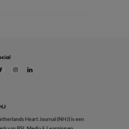
ocial
HJ
etherlands Heart Journal (NHJ) is een
erk van BSL Media & Learning en