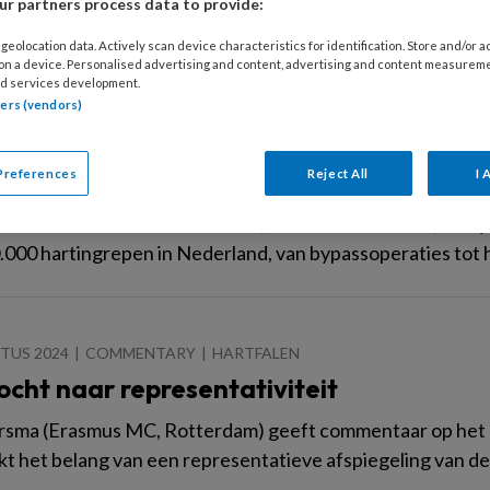
r partners process data to provide:
geolocation data. Actively scan device characteristics for identification. Store and/or 
 on a device. Personalised advertising and content, advertising and content measurem
d services development.
tners (vendors)
RI 2026
ONDERZOEK
HARTFALEN
nterventies onder de loep: wat gebeurt e
Preferences
Reject All
I 
e overleving na een hartinterventie eigenlijk geregeld? En
Lineke Derks en Maaike Roefs (data-analisten NHR) analys
.000 hartingrepen in Nederland, van bypassoperaties tot
TUS 2024
COMMENTARY
HARTFALEN
ocht naar representativiteit
rsma (Erasmus MC, Rotterdam) geeft commentaar op het art
t het belang van een representatieve afspiegeling van de