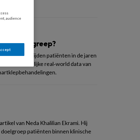
access
ent, audience
r ná de ingreep?
Accept
 waaraan overlijden patiënten in de jaren
eerden landelijke real‑world data van
 hartklepbehandelingen.
ikel van Neda Khalilian Ekrami. Hij
 doelgroep patiënten binnen klinische