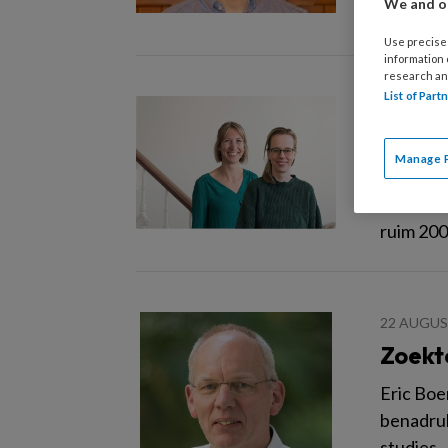
We and ou
Use precise 
information
research an
List of Par
27 JANUA
Harti
Manage 
Hoe is d
daarna? 
ruim 200
22 AUGUS
Zoekt
Eric Boe
benadruk
studies