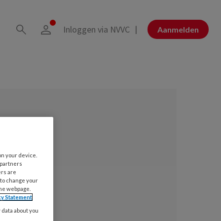
Inloggen via NVVC
Aanmelden
on your device.
 partners
ers are
 to change your
the webpage.
cy Statement
y data about you