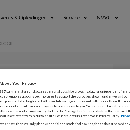
vents & Opleidingen
Service
NVVC
OLOGIE
Opslaan
Reacties
Delen
0
About Your Privacy
887
partners store and access personal data, like browsing data or unique identifiers, 
 Accept enables tracking technologies to support the purposes shown under we and our
cardiologie
 to provide. Selecting Reject All or withdrawing your consent will disable them. If track
me content and ads you see may not be as relevant to you. You can resurface this menu
ithdraw consent at any time by clicking the Manage Preferences link on the bottom of 
 will have effect within our Website. For more details, refer to our Privacy Policy.
Priva
ther not? Then we only place essential and statistical cookies, these do not record an