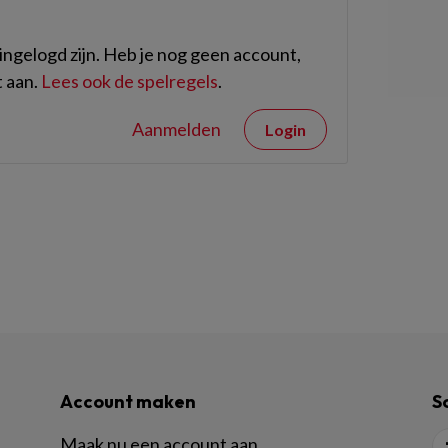
ngelogd zijn. Heb je nog geen account,
 aan.
Lees ook de spelregels
.
Aanmelden
Login
Account maken
S
Maak nu een account aan