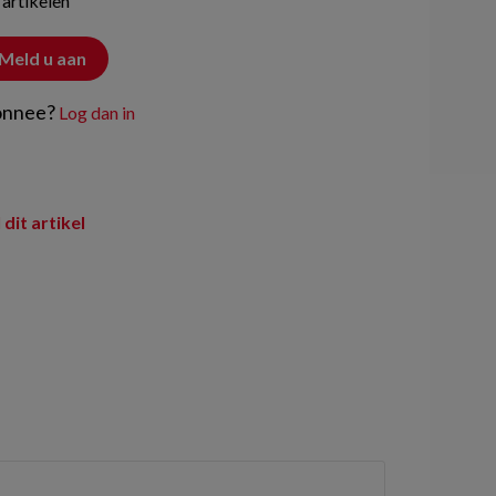
 artikelen
Meld u aan
onnee?
Log dan in
 dit artikel