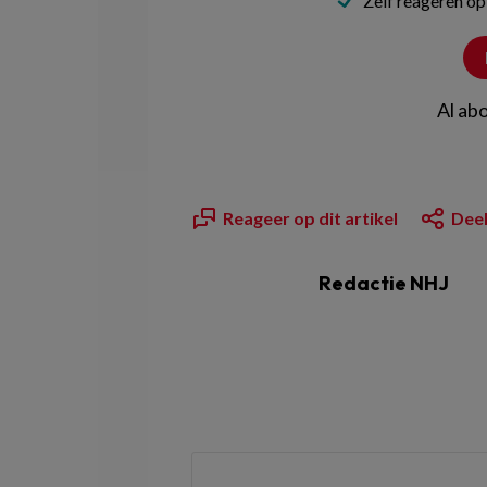
Zelf reageren op
Al ab
Reageer op dit artikel
Deel
Redactie NHJ