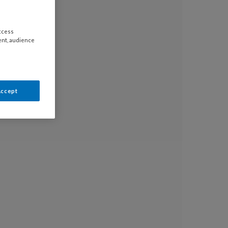
access
ent, audience
Accept