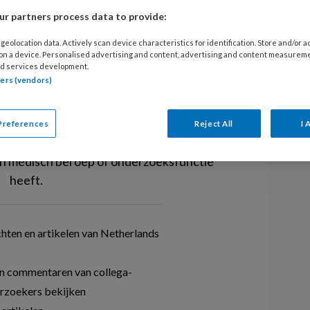
r partners process data to provide:
PREMIUM
geolocation data. Actively scan device characteristics for identification. Store and/or 
 on a device. Personalised advertising and content, advertising and content measurem
d services development.
it artikel lezen?
tners (vendors)
t aan op NHJ.nl. Artikelen van het
ijn alleen toegankelijk voor medische
Preferences
Reject All
I 
 aanmelden als u een BIG-registratie,
en medisch beroep of onderzoeksfunctie
heeft.
hten en artikelen van Netherlands
n commentaren van collega-
rzoekers bekijken