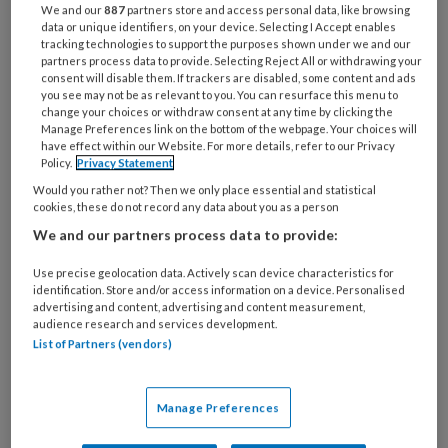
Chahinda
We and our
887
partners store and access personal data, like browsing
data or unique identifiers, on your device. Selecting I Accept enables
tracking technologies to support the purposes shown under we and our
partners process data to provide. Selecting Reject All or withdrawing your
consent will disable them. If trackers are disabled, some content and ads
PREMIUM
you see may not be as relevant to you. You can resurface this menu to
change your choices or withdraw consent at any time by clicking the
Manage Preferences link on the bottom of the webpage. Your choices will
Wilt u dit artikel lezen?
have effect within our Website. For more details, refer to our Privacy
Policy.
Privacy Statement
Maak eenmalig een account aan op NHJ.nl.
Would you rather not? Then we only place essential and statistical
cookies, these do not record any data about you as a person
Artikelen van het Netherlands Heart
We and our partners process data to provide:
Journal zijn alleen toegankelijk voor
medische professionals. U kunt zich
Use precise geolocation data. Actively scan device characteristics for
identification. Store and/or access information on a device. Personalised
aanmelden als u een BIG-registratie,
advertising and content, advertising and content measurement,
voorschrijfbevoegdheid of een medisch
audience research and services development.
List of Partners (vendors)
beroep of onderzoeksfunctie heeft.
Manage Preferences
Onbeperkt berichten en artikelen van