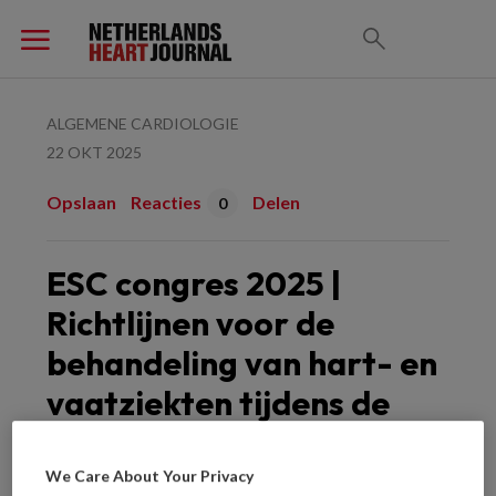
ALGEMENE CARDIOLOGIE
22 OKT 2025
Opslaan
Reacties
Delen
0
ESC congres 2025 |
Richtlijnen voor de
behandeling van hart- en
vaatziekten tijdens de
zwangerschap
We Care About Your Privacy