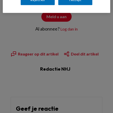
Zelf reageren op artikelen
Meld u aan
Al abonnee?
Log dan in
Reageer op dit artikel
Deel dit artikel
Redactie NHJ
Geef je reactie