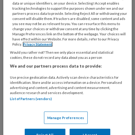
data or unique identifiers, on your device. Selecting I Accept enables
tracking technologies to support the purposes shown under we and our
Wilt u dit artikel lezen?
partners process data to provide. Selecting Reject All or withdrawing your
consent will disable them. If trackers are disabled, some content and ads
Maak eenmalig een account aan op NHJ.nl.
you see may not be as relevant to you. You can resurface this menu to
change your choices or withdraw consent at any time by clicking the
Artikelen van het Netherlands Heart
Manage Preferences link on the bottom of the webpage. Your choices will
have effect within our Website. For more details, refer to our Privacy
Journal zijn alleen toegankelijk voor
Policy.
Privacy Statement
medische professionals. U kunt zich
Would you rather not? Then we only place essential and statistical
aanmelden als u een BIG-registratie,
cookies, these do not record any data about you as a person
voorschrijfbevoegdheid of een medisch
We and our partners process data to provide:
beroep of onderzoeksfunctie heeft.
Use precise geolocation data. Actively scan device characteristics for
identification. Store and/or access information on a device. Personalised
advertising and content, advertising and content measurement,
audience research and services development.
Onbeperkt berichten en artikelen van
List of Partners (vendors)
Netherlands Heart Journal lezen
Aanbevelingen en commentaren van
Manage Preferences
collega-cardiologen en onderzoekers
bekijken
Reject All
I Accept