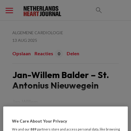
ALGEMENE CARDIOLOGIE
13 AUG 2025
Opslaan
Reacties
Delen
0
Jan-Willem Balder – St.
Antonius Nieuwegein
Jan-Willem
We Care About Your Privacy
PREMIUM
We and our
889
partners store and access personal data, like browsing