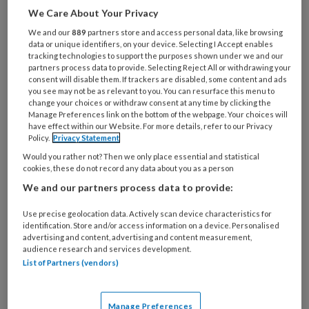
We Care About Your Privacy
We and our
889
partners store and access personal data, like browsing
data or unique identifiers, on your device. Selecting I Accept enables
tracking technologies to support the purposes shown under we and our
partners process data to provide. Selecting Reject All or withdrawing your
consent will disable them. If trackers are disabled, some content and ads
you see may not be as relevant to you. You can resurface this menu to
change your choices or withdraw consent at any time by clicking the
Manage Preferences link on the bottom of the webpage. Your choices will
have effect within our Website. For more details, refer to our Privacy
Policy.
Privacy Statement
Would you rather not? Then we only place essential and statistical
cookies, these do not record any data about you as a person
PREMIUM
We and our partners process data to provide:
Use precise geolocation data. Actively scan device characteristics for
Wilt u dit artikel lezen?
identification. Store and/or access information on a device. Personalised
advertising and content, advertising and content measurement,
Maak eenmalig een account aan op NHJ.nl.
audience research and services development.
List of Partners (vendors)
Artikelen van het Netherlands Heart
Journal zijn alleen toegankelijk voor
medische professionals. U kunt zich
Manage Preferences