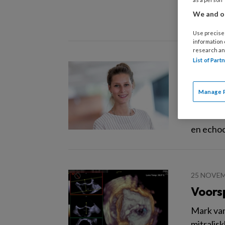
waardoor
We and ou
zuurstof
Use precise 
information
research an
List of Par
6 FEBRUAR
Diagn
Manage 
Nikki va
voor het
en echoc
25 NOVEM
Voors
Mark van
mitralis