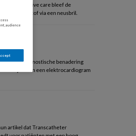
 op de intensive care bleef de
ebiet zuurstof via een neusbril.
access
ent, audience
ief?
Accept
ochten de diagnostische benadering
m. Hierbij bleken een elektrocardiogram
un artikel dat Transcatheter
biedt voor patiënten met een hoog