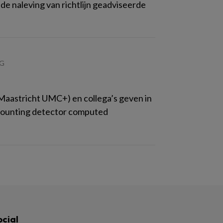
e naleving van richtlijn geadviseerde
NG
Maastricht UMC+) en collega’s geven in
-counting detector computed
ocial