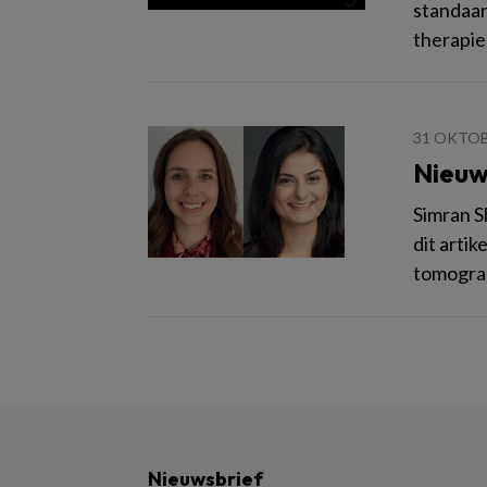
standaar
therapie
31 OKTOB
Nieuw
Simran S
dit arti
tomograp
Nieuwsbrief