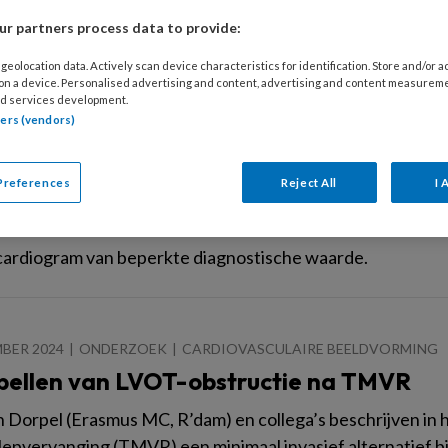
 het onmogelijk was haar van de beademing te halen. Zelfs
r partners process data to provide:
waarde sterk schommelen, ondanks behandeling met hoogd
geolocation data. Actively scan device characteristics for identification. Store and/or 
 on a device. Personalised advertising and content, advertising and content measurem
d services development.
tners (vendors)
I 2025
ONDERZOEK
CARDIOMYOPATHIE
osticeert cardiale MRI sarcoïdose effect
Preferences
Reject All
I 
n der Velde en collega’s (Erasmus MC, Rotterdam) onderz
 vaststellen van cardiale sarcoïdose in een tertiair centru
ardiogram van beperkte diagnostische waarde.
BER 2024
ONDERZOEK
CARDIOVASCULAIRE BEELDVORMING
pellen van LVOT-obstructie na TMVR
 Dorpel (Erasmus MC, R’dam) en collega’s beschrijven in h
klepvervanging (TMVR) een minimaal invasief alternatief 