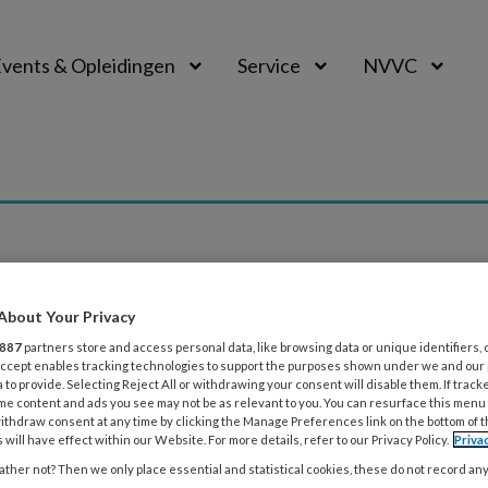
vents & Opleidingen
Service
NVVC
About Your Privacy
887
partners store and access personal data, like browsing data or unique identifiers, 
 Accept enables tracking technologies to support the purposes shown under we and our
R 2025
HEART BEAT
CARDIOVASCULAIRE BEELDVORMING
 to provide. Selecting Reject All or withdrawing your consent will disable them. If track
 Beat | Zeldzaam hartgeval: openstaan
me content and ads you see may not be as relevant to you. You can resurface this menu
ithdraw consent at any time by clicking the Manage Preferences link on the bottom of 
 will have effect within our Website. For more details, refer to our Privacy Policy.
Priva
arige vrouw zonder eerdere gezondheidsproblemen kreeg 
ther not? Then we only place essential and statistical cookies, these do not record an
 met ernstig zuurstoftekort. Na de operatie daalde haar z