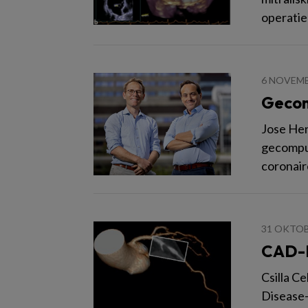
operatie
6 NOVEMB
Gecom
Jose Hen
gecomput
coronair
31 OKTOB
CAD-R
Csilla C
Disease-