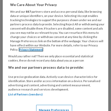
We Care About Your Privacy
We and our
887
partners store and access personal data, like browsing
data or unique identifiers, on your device. Selecting I Accept enables
tracking technologies to support the purposes shown under we and our
partners process data to provide. Selecting Reject All or withdrawing your
consent will disable them. If trackers are disabled, some content and ads
you see may not be as relevant to you. You can resurface this menu to
change your choices or withdraw consent at any time by clicking the
Manage Preferences link on the bottom of the webpage. Your choices will
have effect within our Website. For more details, refer to our Privacy
Policy.
Privacy Statement
Would you rather not? Then we only place essential and statistical
cookies, these do not record any data about you as a person
PREMIUM
We and our partners process data to provide:
Use precise geolocation data. Actively scan device characteristics for
Wilt u dit artikel lezen?
identification. Store and/or access information on a device. Personalised
advertising and content, advertising and content measurement,
Maak eenmalig een account aan op NHJ.nl.
audience research and services development.
List of Partners (vendors)
Artikelen van het Netherlands Heart
Journal zijn alleen toegankelijk voor
medische professionals. U kunt zich
Manage Preferences