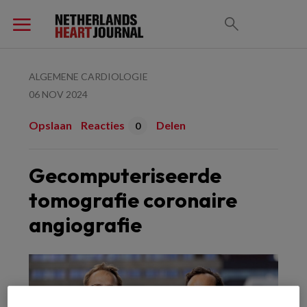
ALGEMENE CARDIOLOGIE
06 NOV 2024
Opslaan
Reacties
Delen
0
Gecomputeriseerde
tomografie coronaire
angiografie