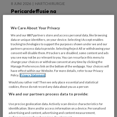
8 JUNI 2026
HARTCHIRURGIE
Pericardeffusie na
hartchirurgie: vaak
gezien, zelden
We Care About Your Privacy
behandeld?
We and our
887
partners store and access personal data, like browsing
data or unique identifiers, on your device. Selecting I Accept enables
tracking technologies to support the purposes shown under we and our
partners process data to provide. Selecting Reject All or withdrawing your
consent will disable them. If trackers are disabled, some content and ads
you see may not be as relevant to you. You can resurface this menu to
26 MEI 2026
ATHEROSCLEROSE
change your choices or withdraw consent at any time by clicking the
Manage Preferences link on the bottom of the webpage. Your choices will
Vroege
have effect within our Website. For more details, refer to our Privacy
coronairangiografie bij
Policy.
Privacy Statement
ECPR-patiënten,
Would you rather not? Then we only place essential and statistical
cookies, these do not record any data about you as a person
gestuurd door het ECG?
We and our partners process data to provide:
Use precise geolocation data. Actively scan device characteristics for
identification. Store and/or access information on a device. Personalised
advertising and content, advertising and content measurement,