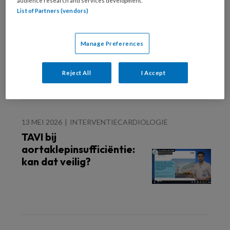
audience research and services development.
19 MEI 2026
INTERVENTIECARDIOLOGIE
List of Partners (vendors)
SCAD vraagt om zorg op
maat
Manage Preferences
Reject All
I Accept
13 MEI 2026
INTERVENTIECARDIOLOGIE
TAVI bij
aortaklepinsufficiëntie:
kan dat veilig?