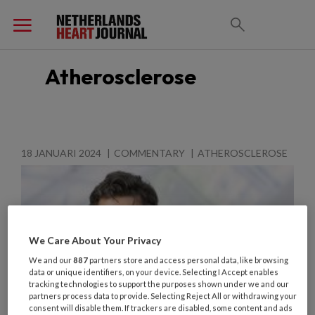
Atherosclerose
18 JANUARI 2024
COMMENTARY
ATHEROSCLEROSE
We Care About Your Privacy
We and our
887
partners store and access personal data, like browsing
data or unique identifiers, on your device. Selecting I Accept enables
tracking technologies to support the purposes shown under we and our
partners process data to provide. Selecting Reject All or withdrawing your
consent will disable them. If trackers are disabled, some content and ads