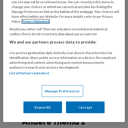
you see may not be as relevant to you. You can resurface this menu to
change your choices or withdraw consent at any time by clicking the
Manage Preferences link on the bottom of the webpage. Your choices will
have effect within our Website. For more details, refer to our Privacy
Leeftijd is slechts een getal
Policy.
Privacy Statement
Would you rather not? Then we only place essential and statistical
Prof. Fabrice Martens (Amsterdam UMC)
cookies, these do not record any data about you as a person
beschrijft in zijn commentaar op het artikel van
We and our partners process data to provide:
Van Trier et al. dat leeftijd op zichzelf geen reden
Use precise geolocation data. Actively scan device characteristics for
kan zijn om van adequate cardiovasculair
identification. Store and/or access information on a device. Personalised
advertising and content, advertising and content measurement,
risicomanagement af te zien gezien de bewezen
audience research and services development.
voordelen
List of Partners (vendors)
Manage Preferences
Reject All
I Accept
Andere thema's