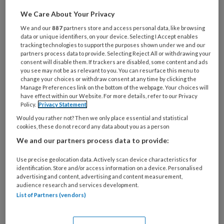
We Care About Your Privacy
We and our
887
partners store and access personal data, like browsing
data or unique identifiers, on your device. Selecting I Accept enables
tracking technologies to support the purposes shown under we and our
ESC-richtlijn chronische coronair
partners process data to provide. Selecting Reject All or withdrawing your
syndromen: wat betekent dit voor
consent will disable them. If trackers are disabled, some content and ads
you see may not be as relevant to you. You can resurface this menu to
de dagelijkse praktijk in
change your choices or withdraw consent at any time by clicking the
Manage Preferences link on the bottom of the webpage. Your choices will
Nederland?
have effect within our Website. For more details, refer to our Privacy
Policy.
Privacy Statement
De 2024 ESC-richtlijn voor chronische coronair
Would you rather not? Then we only place essential and statistical
syndromen introduceert veranderingen in de
cookies, these do not record any data about you as a person
diagnostiek en behandeling van patiënten met
We and our partners process data to provide:
stabiele pijn op de borst. Maar hoe vertalen deze
Use precise geolocation data. Actively scan device characteristics for
aanbevelingen zich in de dagelijkse Nederlandse
identification. Store and/or access information on a device. Personalised
advertising and content, advertising and content measurement,
praktijk?
audience research and services development.
List of Partners (vendors)