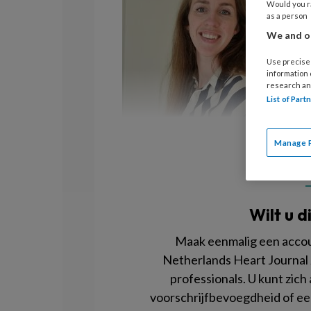
Would you ra
as a person
We and ou
Use precise 
information
research an
List of Par
Manage 
Wilt u d
Maak eenmalig een accoun
Netherlands Heart Journal z
professionals. U kunt zich
voorschrijfbevoegdheid of e