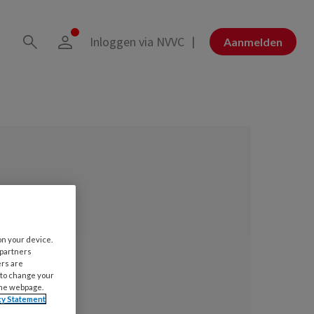
Inloggen via NVVC
Aanmelden
on your device.
 partners
ers are
 to change your
the webpage.
cy Statement