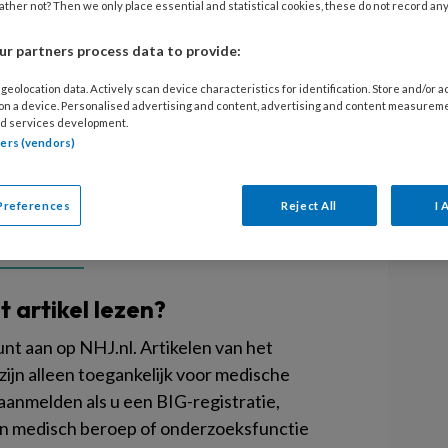
ther not? Then we only place essential and statistical cookies, these do not record an
r partners process data to provide:
geolocation data. Actively scan device characteristics for identification. Store and/or 
 on a device. Personalised advertising and content, advertising and content measurem
d services development.
tners (vendors)
Preferences
Reject All
I 
PREMIUM
it artikel lezen?
t aan op NHJ.nl. Artikelen van het
ijn alleen toegankelijk voor medische
 aanmelden als u een BIG-registratie,
en medisch beroep of onderzoeksfunctie