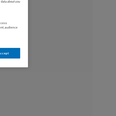
y data about you
access
ent, audience
Accept