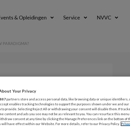
vents & Opleidingen
Service
NVVC
W PARADIGMA?
Opslaan
Reacties
Delen
0
About Your Privacy
 nieuw paradigma?
887
partners store and access personal data, like browsing data or unique identifiers, 
 Accept enables tracking technologies to support the purposes shown under we and our
 to provide. Selecting Reject All or withdrawing your consent will disable them. If track
me content and ads you see may not be as relevant to you. You can resurface this menu
ithdraw consent at any time by clicking the Manage Preferences link on the bottom of 
 will have effect within our Website. For more details, refer to our Privacy Policy.
Priva