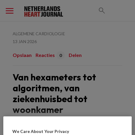
ALGEMENE CARDIOLOGIE
13 JAN 2026
Opslaan
Reacties
Delen
0
Van hexameters tot
algoritmen, van
ziekenhuisbed tot
woonkamer
We Care About Your Privacy