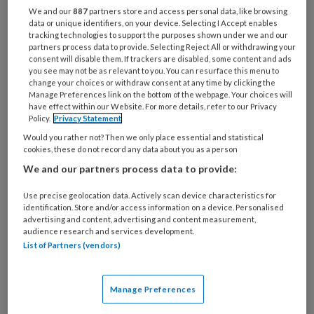
We and our
887
partners store and access personal data, like browsing
data or unique identifiers, on your device. Selecting I Accept enables
tracking technologies to support the purposes shown under we and our
PREMIUM
partners process data to provide. Selecting Reject All or withdrawing your
consent will disable them. If trackers are disabled, some content and ads
you see may not be as relevant to you. You can resurface this menu to
Wilt u dit artikel lezen?
change your choices or withdraw consent at any time by clicking the
Manage Preferences link on the bottom of the webpage. Your choices will
Maak eenmalig een account aan op NHJ.nl.
have effect within our Website. For more details, refer to our Privacy
Policy.
Privacy Statement
Artikelen van het Netherlands Heart
Would you rather not? Then we only place essential and statistical
Journal zijn alleen toegankelijk voor
cookies, these do not record any data about you as a person
medische professionals. U kunt zich
We and our partners process data to provide:
aanmelden als u een BIG-registratie,
Use precise geolocation data. Actively scan device characteristics for
voorschrijfbevoegdheid of een medisch
identification. Store and/or access information on a device. Personalised
advertising and content, advertising and content measurement,
beroep of onderzoeksfunctie heeft.
audience research and services development.
List of Partners (vendors)
Onbeperkt berichten en artikelen van
Manage Preferences
Netherlands Heart Journal lezen