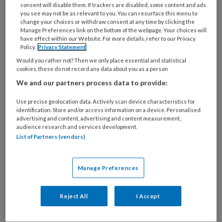
consent will disable them. If trackers are disabled, some content and ads
you see may not be as relevant to you. You can resurface this menu to
change your choices or withdraw consent at any time by clicking the
Manage Preferences link on the bottom of the webpage. Your choices will
have effect within our Website. For more details, refer to our Privacy
Juniorkamer NVVC | Onzekere
Policy.
Privacy Statement
Would you rather not? Then we only place essential and statistical
tijden voor jonge cardiologen
cookies, these do not record any data about you as a person
Nieuwe inzichten in de arbeidsmarkt
We and our partners process data to provide:
benadrukken het feit dat tijdelijke functies nog
Use precise geolocation data. Actively scan device characteristics for
steeds gebruikelijk zijn. Dit kan een zware
identification. Store and/or access information on a device. Personalised
advertising and content, advertising and content measurement,
belasting vormen voor jonge cardiologen,
audience research and services development.
vanwege financiële en geografische onzekerheid
List of Partners (vendors)
in een vaak belangrijke en drukke fase in hun
persoonlijke leven.
Manage Preferences
Reject All
I Accept