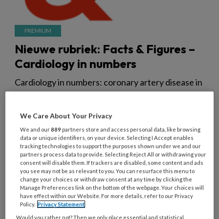
Nieuwe rubriek: Facts & Figures –
Cardiology in numbers
Cardiology in numbers: coronary artery disease in
the Netherlands: de aftrap van de nieuwe rubriek
Facts & Figures. In deze reeks worden actuele
We Care About Your Privacy
cijfers over de hartzorg gedeeld en geduid om
We and our
889
partners store and access personal data, like browsing
inzicht te geven in ziektelast, behandelingen en
data or unique identifiers, on your device. Selecting I Accept enables
tracking technologies to support the purposes shown under we and our
zorggebruik binnen de Nederlandse cardiologie
partners process data to provide. Selecting Reject All or withdrawing your
en cardiochirurgie.
consent will disable them. If trackers are disabled, some content and ads
you see may not be as relevant to you. You can resurface this menu to
change your choices or withdraw consent at any time by clicking the
Manage Preferences link on the bottom of the webpage. Your choices will
have effect within our Website. For more details, refer to our Privacy
Policy.
Privacy Statement
Would you rather not? Then we only place essential and statistical