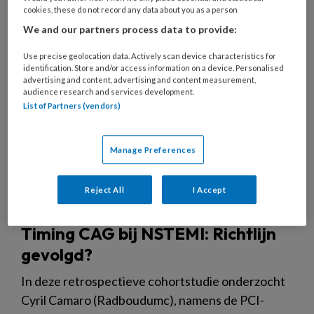
4 SEPTEMBER 2025
ONDERZOEK
cookies, these do not record any data about you as a person
INTERVENTIECARDIOLOGIE
We and our partners process data to provide:
Use precise geolocation data. Actively scan device characteristics for
identification. Store and/or access information on a device. Personalised
advertising and content, advertising and content measurement,
audience research and services development.
List of Partners (vendors)
Manage Preferences
Reject All
I Accept
Timing CAG bij NSTEMI: Richtlijn
gevolgd?
In deze retrospectieve cohortstudie onderzocht
Cyril Camaro (Radboudumc), namens de PCI-