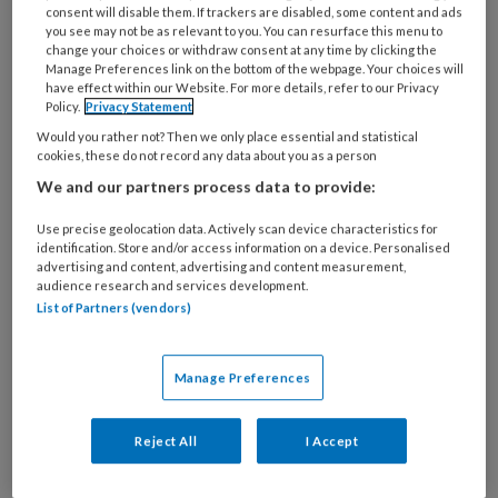
consent will disable them. If trackers are disabled, some content and ads
you see may not be as relevant to you. You can resurface this menu to
change your choices or withdraw consent at any time by clicking the
Manage Preferences link on the bottom of the webpage. Your choices will
Groeiende zorgbehoefte bij LVAD-
have effect within our Website. For more details, refer to our Privacy
Policy.
Privacy Statement
patiënten?
Would you rather not? Then we only place essential and statistical
cookies, these do not record any data about you as a person
Lena Bosch, Linda van Laake en collega's (UMCU)
We and our partners process data to provide:
onderzochten de zorgconsumptie van LVAD-
patiënten. Door het groeiend aantal patiënten
Use precise geolocation data. Actively scan device characteristics for
identification. Store and/or access information on a device. Personalised
met een LVAD neemt het aantal
advertising and content, advertising and content measurement,
polikliniekbezoeken, spoedeisende hulpbezoeken
audience research and services development.
List of Partners (vendors)
en heropnames toe, wat wijst op een groeiende
behoefte aan gespecialiseerde zorg voor deze
patiëntengroep.
Manage Preferences
Reject All
I Accept