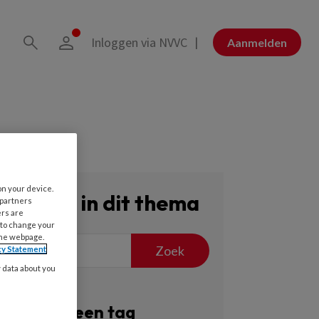
Inloggen via NVVC
Aanmelden
on your device.
Zoeken in dit thema
 partners
ers are
 to change your
the webpage.
Zoek
cy Statement
y data about you
Filter op een tag