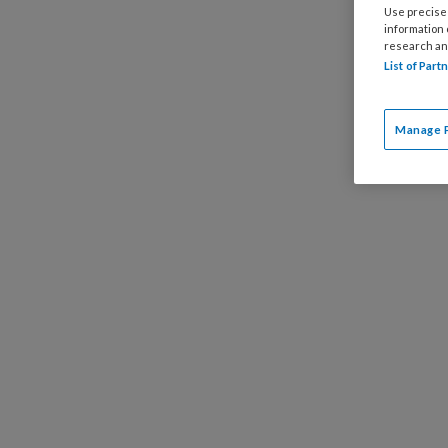
Corstiaan
Use precise 
information
blij dat 
research an
List of Par
Manage 