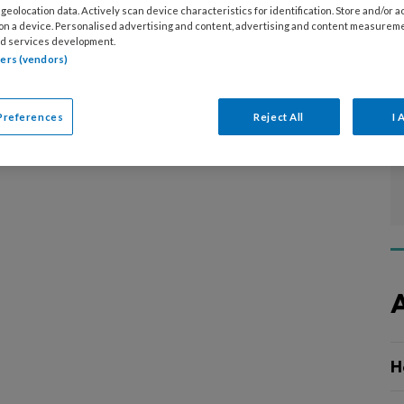
 den Uil (Maasstad Ziekenhuis) en collega’s zijn
geolocation data. Actively scan device characteristics for identification. Store and/or 
 on a device. Personalised advertising and content, advertising and content measurem
de IABP echter nog niet is afgeschaft.
d services development.
tners (vendors)
Preferences
Reject All
I 
H