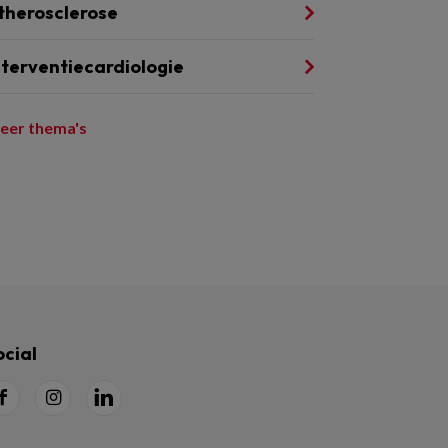
therosclerose
nterventiecardiologie
eer thema's
ocial