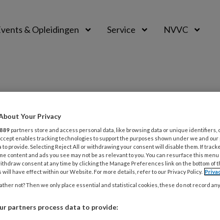
vents & Opleidingen
Service
NVVC
About Your Privacy
889
partners store and access personal data, like browsing data or unique identifiers, 
 Accept enables tracking technologies to support the purposes shown under we and our
 to provide. Selecting Reject All or withdrawing your consent will disable them. If track
24
COMMENTARY
INTERVENTIECARDIOLOGIE
me content and ads you see may not be as relevant to you. You can resurface this menu
n als brug naar CABG
ithdraw consent at any time by clicking the Manage Preferences link on the bottom of 
 will have effect within our Website. For more details, refer to our Privacy Policy.
Priva
CI bij STEMI heeft de noodzaak tot plaatsen van
ther not? Then we only place essential and statistical cookies, these do not record an
elijk mechanisch ondersteuning device, waaronder
r partners process data to provide:
rtale ballonpomp (IABP), vaak overbodig gemaakt.