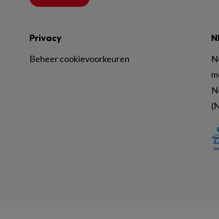
Privacy
N
Beheer cookievoorkeuren
N
m
N
(