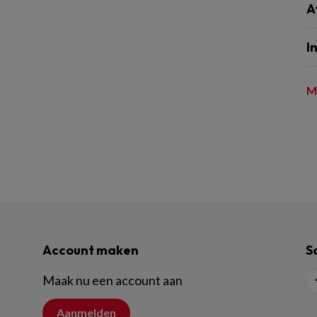
A
I
M
Account maken
S
Maak nu een account aan
Aanmelden