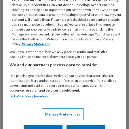
Wilt u dit artikel lezen?
data or unique identifiers, on your device. Selecting I Accept enables
tracking technologies to support the purposes shown under we and our
Maak eenmalig een account aan op NHJ.nl.
partners process data to provide. Selecting Reject All or withdrawing your
consent will disable them. If trackers are disabled, some content and ads
Artikelen van het Netherlands Heart
you see may not be as relevant to you. You can resurface this menu to
Journal zijn alleen toegankelijk voor
change your choices or withdraw consent at any time by clicking the
Manage Preferences link on the bottom of the webpage. Your choices will
medische professionals. U kunt zich
have effect within our Website. For more details, refer to our Privacy
aanmelden als u een BIG-registratie,
Policy.
Privacy Statement
voorschrijfbevoegdheid of een medisch
Would you rather not? Then we only place essential and statistical
cookies, these do not record any data about you as a person
beroep of onderzoeksfunctie heeft.
We and our partners process data to provide:
Use precise geolocation data. Actively scan device characteristics for
identification. Store and/or access information on a device. Personalised
Onbeperkt berichten en artikelen van
advertising and content, advertising and content measurement,
Netherlands Heart Journal lezen
audience research and services development.
List of Partners (vendors)
Aanbevelingen en commentaren van
collega-cardiologen en onderzoekers
bekijken
Manage Preferences
Zelf reageren op artikelen