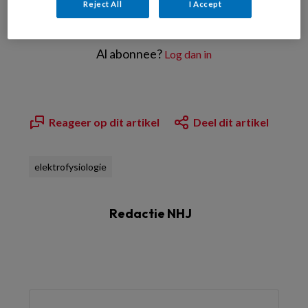
Reject All
I Accept
Meld u aan
Al abonnee?
Log dan in
Reageer op dit artikel
Deel dit artikel
elektrofysiologie
Redactie NHJ