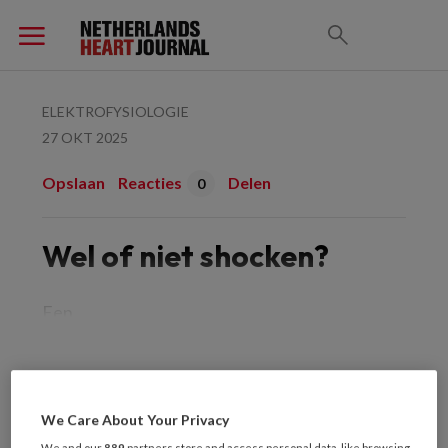
ELEKTROFYSIOLOGIE
27 OKT 2025
Opslaan
Reacties
Delen
0
Wel of niet shocken?
Een
PREMIUM
We Care About Your Privacy
We and our
889
partners store and access personal data, like browsing