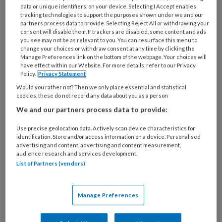
data or unique identifiers, on your device. Selecting I Accept enables
Maak eenmalig een account aan op NHJ.nl.
tracking technologies to support the purposes shown under we and our
partners process data to provide. Selecting Reject All or withdrawing your
Artikelen van het Netherlands Heart
consent will disable them. If trackers are disabled, some content and ads
Journal zijn alleen toegankelijk voor
you see may not be as relevant to you. You can resurface this menu to
change your choices or withdraw consent at any time by clicking the
medische professionals. U kunt zich
Manage Preferences link on the bottom of the webpage. Your choices will
aanmelden als u een BIG-registratie,
have effect within our Website. For more details, refer to our Privacy
Policy.
Privacy Statement
voorschrijfbevoegdheid of een medisch
Would you rather not? Then we only place essential and statistical
beroep of onderzoeksfunctie heeft.
cookies, these do not record any data about you as a person
We and our partners process data to provide:
Use precise geolocation data. Actively scan device characteristics for
Onbeperkt berichten en artikelen van
identification. Store and/or access information on a device. Personalised
Netherlands Heart Journal lezen
advertising and content, advertising and content measurement,
audience research and services development.
Aanbevelingen en commentaren van
List of Partners (vendors)
collega-cardiologen en onderzoekers
bekijken
Manage Preferences
Zelf reageren op artikelen