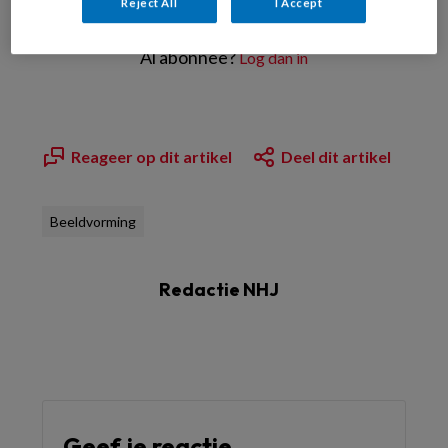
Reject All
I Accept
Meld u aan
Al abonnee?
Log dan in
Reageer op dit artikel
Deel dit artikel
Beeldvorming
Redactie NHJ
Geef je reactie