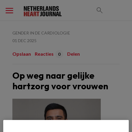
GENDER IN DE CARDIOLOGIE
01 DEC 2025
Opslaan
Reacties
Delen
0
Op weg naar gelijke
hartzorg voor vrouwen