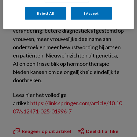
waardoor essentiële kennis ontbreekt.
Reject All
I Accept
Experts drukken op de noodzaak van
verandering: betere diagnostiek afgestemd op
vrouwen, meer vrouwelijke deelname aan
onderzoek en meer bewustwording bij artsen
en patiënten. Nieuwe inzichten uit genetica,
AI en een frisse blik op hormoontherapie
bieden kansen om de ongelijkheid eindelijk te
doorbreken.
Lees hier het volledige
artikel:
https://link.springer.com/article/10.10
07/s12471-025-01996-7
Reageer op dit artikel
Deel dit artikel