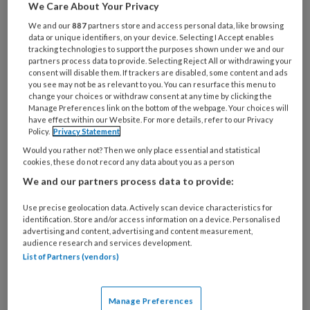
We Care About Your Privacy
We and our
887
partners store and access personal data, like browsing
data or unique identifiers, on your device. Selecting I Accept enables
tracking technologies to support the purposes shown under we and our
partners process data to provide. Selecting Reject All or withdrawing your
Arsalan Siddiqui (Universiteit Nevada, Las Vegas)
consent will disable them. If trackers are disabled, some content and ads
you see may not be as relevant to you. You can resurface this menu to
change your choices or withdraw consent at any time by clicking the
Arsalan Siddiqui (UNLV Las Vegas) en collega’s
Manage Preferences link on the bottom of the webpage. Your choices will
bevestigen in hun artikel dat hart- en
have effect within our Website. For more details, refer to our Privacy
Policy.
Privacy Statement
vaatziekten wereldwijd de grootste
Would you rather not? Then we only place essential and statistical
doodsoorzaak zijn, maar vrouwen krijgen
cookies, these do not record any data about you as a person
structureel minder effectieve zorg. Hun
We and our partners process data to provide:
klachten worden vaker gemist of verkeerd
Use precise geolocation data. Actively scan device characteristics for
geïnterpreteerd, omdat richtlijnen en
identification. Store and/or access information on a device. Personalised
diagnostiek vooral op mannen zijn gebaseerd.
advertising and content, advertising and content measurement,
audience research and services development.
Onderzoek toont aan dat gender elke stap
List of Partners (vendors)
beïnvloedt: van risicofactoren tot minder
accurate tests bij vrouwen. Toch blijven zij
Manage Preferences
ondervertegenwoordigd in klinische studies,