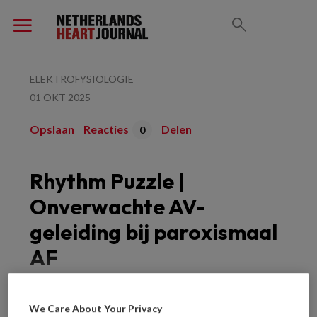
ELEKTROFYSIOLOGIE
01 OKT 2025
Opslaan
Reacties
Delen
0
Rhythm Puzzle |
Onverwachte AV-
geleiding bij paroxismaal
AF
We Care About Your Privacy