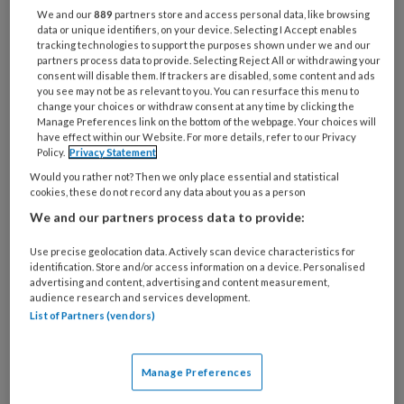
We and our
889
partners store and access personal data, like browsing
data or unique identifiers, on your device. Selecting I Accept enables
tracking technologies to support the purposes shown under we and our
PREMIUM
partners process data to provide. Selecting Reject All or withdrawing your
consent will disable them. If trackers are disabled, some content and ads
you see may not be as relevant to you. You can resurface this menu to
Wilt u dit artikel lezen?
change your choices or withdraw consent at any time by clicking the
Manage Preferences link on the bottom of the webpage. Your choices will
Maak eenmalig een account aan op NHJ.nl.
have effect within our Website. For more details, refer to our Privacy
Policy.
Privacy Statement
Artikelen van het Netherlands Heart
Would you rather not? Then we only place essential and statistical
Journal zijn alleen toegankelijk voor
cookies, these do not record any data about you as a person
medische professionals. U kunt zich
We and our partners process data to provide:
aanmelden als u een BIG-registratie,
Use precise geolocation data. Actively scan device characteristics for
voorschrijfbevoegdheid of een medisch
identification. Store and/or access information on a device. Personalised
advertising and content, advertising and content measurement,
beroep of onderzoeksfunctie heeft.
audience research and services development.
List of Partners (vendors)
Onbeperkt berichten en artikelen van
Manage Preferences
Netherlands Heart Journal lezen