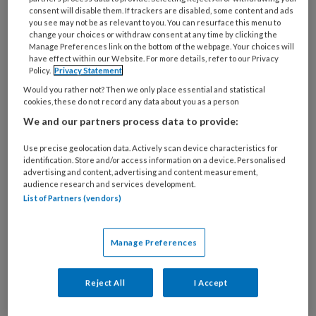
bekend vanwege zijn baanbrekende werk in de
consent will disable them. If trackers are disabled, some content and ads
acute cardiologie. Hij leidde een van de eerste
you see may not be as relevant to you. You can resurface this menu to
change your choices or withdraw consent at any time by clicking the
grote gerandomiseerde klinische trials in
Manage Preferences link on the bottom of the webpage. Your choices will
have effect within our Website. For more details, refer to our Privacy
Nederland: preventie van kamerfibrilleren bij het
Policy.
Privacy Statement
acute hartinfarct. Henk Lie stond bekend om zijn
Would you rather not? Then we only place essential and statistical
onconventionele manier van acteren, regisseren,
cookies, these do not record any data about you as a person
dirigeren en samenwerken. Hij werd niet heel erg
We and our partners process data to provide:
gehinderd door conventies als het ging om de
Use precise geolocation data. Actively scan device characteristics for
cardiologie en de wetenschap, en de mensen die
identification. Store and/or access information on a device. Personalised
advertising and content, advertising and content measurement,
daarin volgens hem een rol speelden, verder te
audience research and services development.
brengen. Lees hier het in memoriam van Harry
List of Partners (vendors)
Crijns.
Manage Preferences
Reject All
I Accept
17 JULI 2026
FIRST AUTHORS IN THE SPOTLIGHT
ALGEMENE CARDIOLOGIE