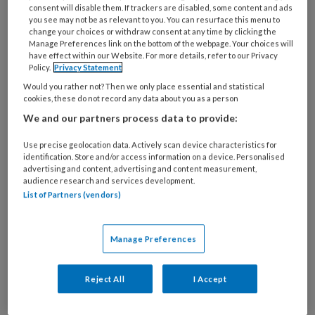
consent will disable them. If trackers are disabled, some content and ads
you see may not be as relevant to you. You can resurface this menu to
change your choices or withdraw consent at any time by clicking the
Manage Preferences link on the bottom of the webpage. Your choices will
have effect within our Website. For more details, refer to our Privacy
Policy.
Privacy Statement
Would you rather not? Then we only place essential and statistical
Een alarmerend ECG
cookies, these do not record any data about you as a person
We and our partners process data to provide:
Een 85‑jarige man kwam op de poli met
retrosternale pijn en dyspneu. Zijn
Use precise geolocation data. Actively scan device characteristics for
identification. Store and/or access information on a device. Personalised
voorgeschiedenis omvatte een CABG, meerdere
advertising and content, advertising and content measurement,
PCI’s en paroxismaal atriumfibrilleren. Bij opname
audience research and services development.
List of Partners (vendors)
had hij een bloeddruk van 82/48 mm Hg, een
hartfrequentie van 34 bpm, acuut nierletsel en
stijgende hs‑troponinewaarden.
Manage Preferences
Reject All
I Accept