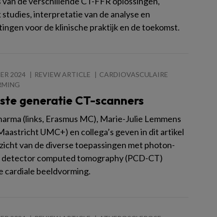
s van de verschillende CT-FFR oplossingen,
studies, interpretatie van de analyse en
ingen voor de klinische praktijk en de toekomst.
ER 2024
REVIEW ARTICLE
CARDIOVASCULAIRE
RMING
ste generatie CT-scanners
harma (links, Erasmus MC), Marie-Julie Lemmens
Maastricht UMC+) en collega’s geven in dit artikel
zicht van de diverse toepassingen met photon-
g detector computed tomography (PCD-CT)
e cardiale beeldvorming.