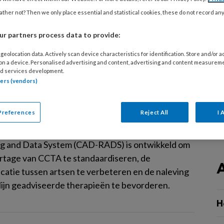
ptomatische personen, met sterke negatieve
ther not? Then we only place essential and statistical cookies, these do not record an
lende waarde.
r partners process data to provide:
geolocation data. Actively scan device characteristics for identification. Store and/or 
 on a device. Personalised advertising and content, advertising and content measurem
ER 2024
REVIEW ARTICLE
ATHEROSCLEROSE
d services development.
ADS – standaardisatie en
tners (vendors)
atie
Preferences
Reject All
I 
leng (UMC Utrecht) beschrijft in deze review dat
gelopen jaren het Coronary Artery Disease-
g and Data System (CAD-RADS) is ontwikkeld om
rtage van CCTA te standaardiseren, de
atie tussen artsen te verbeteren en de naleving
tlijn geadviseerde therapieën te bevorderen.
H