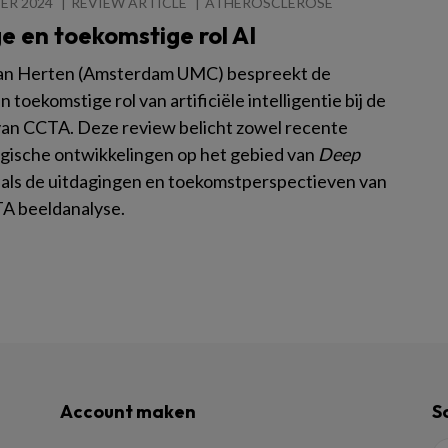
ER 2024
REVIEW ARTICLE
ATHEROSCLEROSE
e en toekomstige rol AI
an Herten (Amsterdam UMC) bespreekt de
n toekomstige rol van artificiële intelligentie bij de
van CCTA. Deze review belicht zowel recente
gische ontwikkelingen op het gebied van
Deep
als de uitdagingen en toekomstperspectieven van
TA beeldanalyse.
Account maken
S