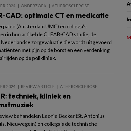
A
ER 2024
ONDERZOEK
ATHEROSCLEROSE
-CAD: optimale CT en medicatie
I
erpalen (Amsterdam UMC) en collega’s
ven in hun artikel de CLEAR-CAD studie, de
M
 Nederlandse zorgevaluatie die wordt uitgevoerd
 patiënten met pijn op de borst en een verdenking
irlijden op de polikliniek.
ER 2024
REVIEW ARTICLE
ATHEROSCLEROSE
: techniek, kliniek en
mstmuziek
review behandelen Leonie Becker (St. Antonius
is, Nieuwegein) en collega’s de technische