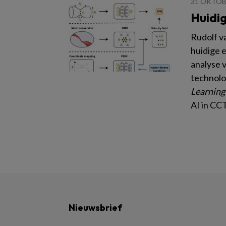
31 OKTOB
Huidig
Rudolf v
huidige e
analyse 
technolo
Learning
AI in CC
Nieuwsbrief