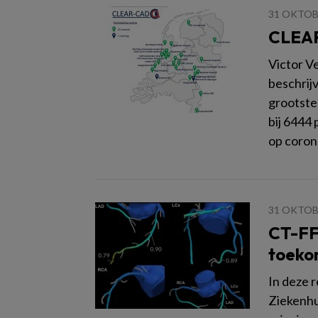
31 OKTOB
CLEAR
Victor V
beschrij
grootste
bij 6444
op corona
31 OKTOB
CT-FFR
toeko
In deze 
Ziekenhu