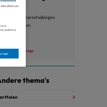
y data about you
Alle tags
aangeboren hartafwijkingen
acuut hartfalen
access
ent, audience
ai
amyloïdose
Toon meer tags
Accept
Andere thema's
artfalen