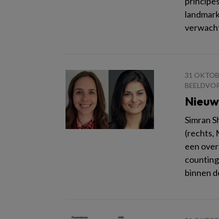
principe
landmark 
verwacht
31 OKTOB
BEELDVO
Nieuw
Simran S
(rechts, 
een over
countin
binnen d