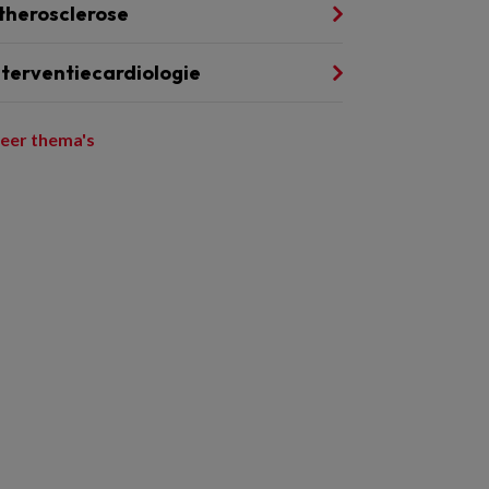
therosclerose
nterventiecardiologie
eer thema's