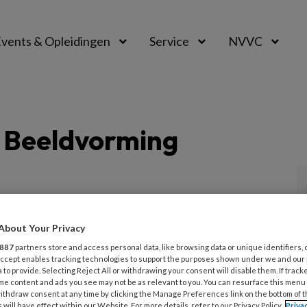
vents & Opleidingen
Service
NVVC
e Beeldvorming
ER 2024
REVIEW ARTICLE
ATHEROSCLEROSE
About Your Privacy
 calciumscore voor screening CAD
887
partners store and access personal data, like browsing data or unique identifiers, 
n Pinto (Amsterdam UMC) en collega’s
 Accept enables tracking technologies to support the purposes shown under we and our
 to provide. Selecting Reject All or withdrawing your consent will disable them. If track
ing in deze review dat CACS de risicovoorspelling
me content and ads you see may not be as relevant to you. You can resurface this menu
t van atherosclerotische cardiovasculaire ziekte
ithdraw consent at any time by clicking the Manage Preferences link on the bottom of 
 will have effect within our Website. For more details, refer to our Privacy Policy.
Priva