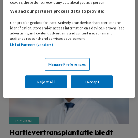
cookies, these do not record any data about you as a person
We and our partners process data to provide:
Use precise geolocation data. Actively scan device characteristics for
identification. Store and/or access information on a device. Personalised
advertising and content, advertising and content measurement,
4 SEPTEMBER 2025
ONDERZOEK
HARTFALEN
audience research and services development.
List of Partners (vendors)
Manage Preferences
Reject All
I Accept
Hartlevertransplantatie biedt