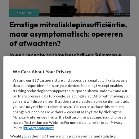
Ernstige mitralisklepinsufficiëntie,
maar asymptomatisch: opereren
of afwachten?
In een recente analyse beschrijven Sulayman el
Mathari (Erasmus MC), Rosemarijn Jansen (St.
Antonius) en collega’s de bevindingen van de
We Care About Your Privacy
DutchAMR-studie, waarin twee
We and our
887
partners store and access personal data, like browsing
data or unique identifiers, on your device. Selecting I Accept enables
behandelstrategieën bij asymptomatische
tracking technologies to support the purposes shown under we and our
patiënten met ernstige mitralisklepinsufficiëntie
partners process data to provide. Selecting Reject All or withdrawing your
consent will disable them. If trackers are disabled, some content and ads
werden vergeleken: active surveillance versus
you see may not be as relevant to you. You can resurface this menu to
change your choices or withdraw consent at any time by clicking the
early surgery. Steven Chamuleau en Rosemarijn
Manage Preferences link on the bottom of the webpage. Your choices will
Jansen licht in deze video de challenges van deze
have effect within our Website. For more details, refer to our Privacy
Policy.
Privacy Statement
studie toe en wat deze bevindingen betekenen
Would you rather not? Then we only place essential and statistical
voor de behandeling van deze patiëntengroep.