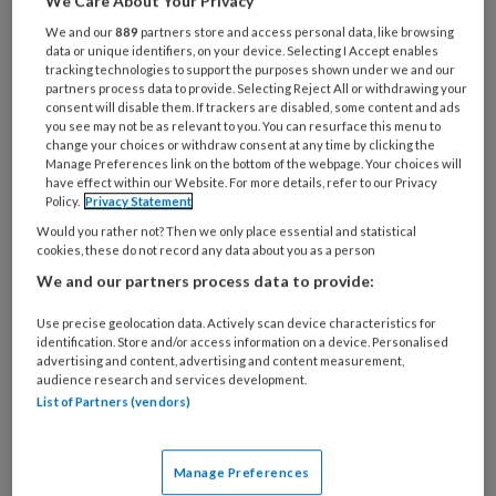
We Care About Your Privacy
We and our
889
partners store and access personal data, like browsing
data or unique identifiers, on your device. Selecting I Accept enables
tracking technologies to support the purposes shown under we and our
Hartinterventies onder de loep:
partners process data to provide. Selecting Reject All or withdrawing your
consent will disable them. If trackers are disabled, some content and ads
wat gebeurt er ná de ingreep?
you see may not be as relevant to you. You can resurface this menu to
change your choices or withdraw consent at any time by clicking the
Hoe is de overleving na een hartinterventie
Manage Preferences link on the bottom of the webpage. Your choices will
have effect within our Website. For more details, refer to our Privacy
eigenlijk geregeld? En waaraan overlijden
Policy.
Privacy Statement
patiënten in de jaren daarna? Lineke Derks en
Would you rather not? Then we only place essential and statistical
Maaike Roefs (data-analisten NHR) analyseerden
cookies, these do not record any data about you as a person
landelijke real‑world data van ruim 200.000
We and our partners process data to provide:
hartingrepen in Nederland, van bypassoperaties
Use precise geolocation data. Actively scan device characteristics for
tot hartklepbehandelingen.
identification. Store and/or access information on a device. Personalised
advertising and content, advertising and content measurement,
audience research and services development.
List of Partners (vendors)
Manage Preferences
27 FEBRUARI 2024
ONDERZOEK
HARTFALEN