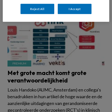
Reject All
I Accept
Met grote macht komt grote
verantwoordelijkheid
Louis Handoko (AUMC, Amsterdam) en collega’s
benadrukken in hun artikel de hoge waarde en de
aanzienlijke uitdagingen van gerandomiseerde
gecontroleerde onderzoeken (RCT's) in klinisch