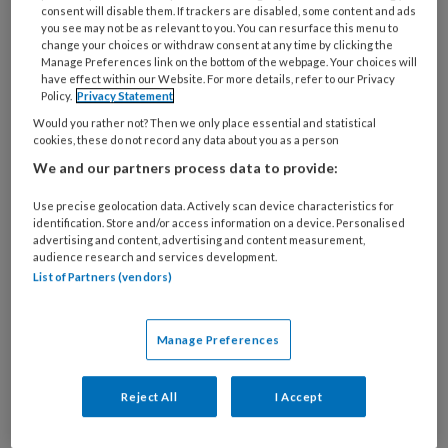
consent will disable them. If trackers are disabled, some content and ads
you see may not be as relevant to you. You can resurface this menu to
change your choices or withdraw consent at any time by clicking the
Manage Preferences link on the bottom of the webpage. Your choices will
Kun je richtlijnen verbeteren met
have effect within our Website. For more details, refer to our Privacy
Policy.
Privacy Statement
één simpele ingreep?
Would you rather not? Then we only place essential and statistical
cookies, these do not record any data about you as a person
Een lokaal, geactualiseerd behandelprotocol blijkt
We and our partners process data to provide:
meer impact te hebben dan je denkt, zelfs op
complexe hartfalenzorg. Ondanks alle
Use precise geolocation data. Actively scan device characteristics for
identification. Store and/or access information on a device. Personalised
vooruitgang in de behandeling van acuut
advertising and content, advertising and content measurement,
hartfalen blijft één uitdaging opvallend
audience research and services development.
List of Partners (vendors)
hardnekkig: het consequent toepassen van de
nieuwste ESC richtlijnen in de dagelijkse klinische
praktijk
Manage Preferences
Reject All
I Accept