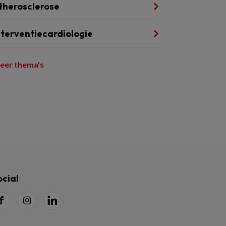
therosclerose
nterventiecardiologie
eer thema's
ocial