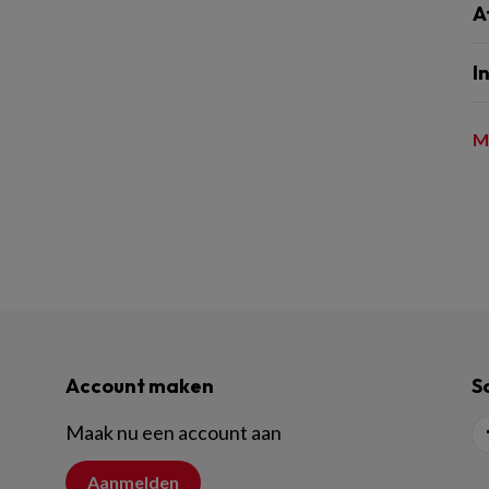
A
I
M
Account maken
S
Maak nu een account aan
Aanmelden