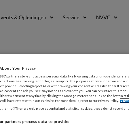
vents & Opleidingen
Service
NVVC
About Your Privacy
887
partners store and access personal data, like browsing data or unique identifiers, 
 Accept enables tracking technologies to support the purposes shown under we and our
 to provide. Selecting Reject All or withdrawing your consent will disable them. If track
2026
ONDERZOEK
INTERVENTIECARDIOLOGIE
me content and ads you see may not be as relevant to you. You can resurface this menu
s de waarde van prehospitale
ithdraw consent at any time by clicking the Manage Preferences link on the bottom of 
 will have effect within our Website. For more details, refer to our Privacy Policy.
Priva
-score?
ther not? Then we only place essential and statistical cookies, these do not record an
reld waarin we steeds sneller willen handelen bij
r partners process data to provide:
ng op NSTE ACS, kijken Jaouad Azzahhafi en