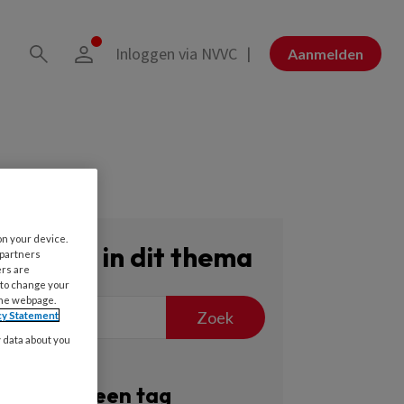
Inloggen via NVVC
Aanmelden
on your device.
Zoeken in dit thema
 partners
ers are
 to change your
the webpage.
Zoek
cy Statement
y data about you
Filter op een tag