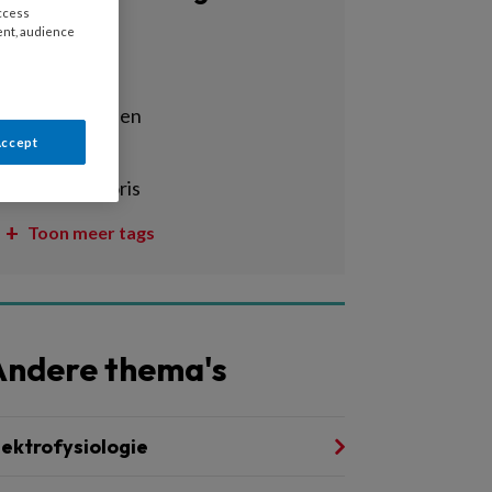
access
ent, audience
Alle tags
acs
acuut hartfalen
Accept
aneurysma
angina pectoris
Toon meer tags
Andere thema's
lektrofysiologie