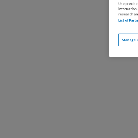
collega’
Use precise 
information
multicen
research an
HEART sc
List of Par
zien welk
ziekenhu
Manage 
brede toe