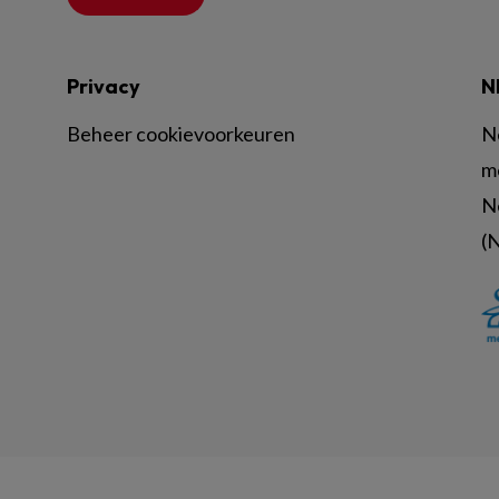
Privacy
N
Beheer cookievoorkeuren
N
m
N
(