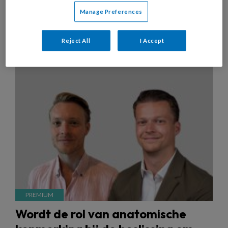
Manage Preferences
Reject All
I Accept
1 OKTOBER 2025
ONDERZOEK
CARDIOVASCULAIRE
BEELDVORMING
Wordt de rol van anatomische