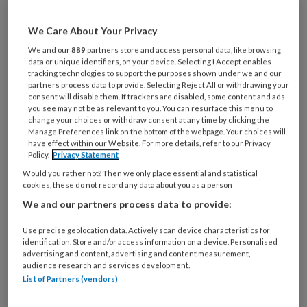
We Care About Your Privacy
Pericardeffusie na hartchirurgie:
We and our
889
partners store and access personal data, like browsing
data or unique identifiers, on your device. Selecting I Accept enables
vaak gezien, zelden behandeld?
tracking technologies to support the purposes shown under we and our
partners process data to provide. Selecting Reject All or withdrawing your
consent will disable them. If trackers are disabled, some content and ads
Pericardeffusie na hartchirurgie wordt
you see may not be as relevant to you. You can resurface this menu to
regelmatig vastgesteld, maar hoe vaak leidt dit
change your choices or withdraw consent at any time by clicking the
Manage Preferences link on the bottom of the webpage. Your choices will
daadwerkelijk tot een harttamponade en daarmee
have effect within our Website. For more details, refer to our Privacy
tot een cardiologische of chirurgische
Policy.
Privacy Statement
interventie? In deze systematische review van
Would you rather not? Then we only place essential and statistical
cookies, these do not record any data about you as a person
Stefan van Dinter (Radboudumc) en collega’s met
We and our partners process data to provide:
meta-analyse van 26 studies en ruim 8.400
patiënten onderzochten wij de incidentie, het
Use precise geolocation data. Actively scan device characteristics for
identification. Store and/or access information on a device. Personalised
natuurlijke beloop en de noodzaak tot re-
advertising and content, advertising and content measurement,
interventie van postoperatieve pericardeffusie
audience research and services development.
List of Partners (vendors)
op routine-echocardiografie