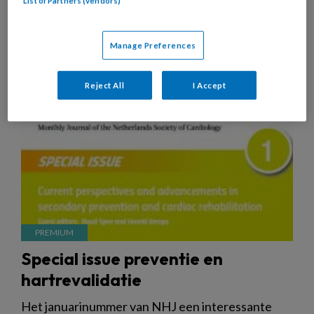
List of Partners (vendors)
18 JANUARI 2024
PAS VERSCHENEN
ALGEMENE
CARDIOLOGIE
Manage Preferences
Reject All
I Accept
Special issue preventie en
hartrevalidatie
Het januarinummer van NHJ een interessante