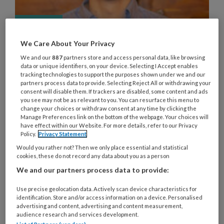
Hoe goed sluiten klinische scores
We Care About Your Privacy
aan bij de ervaring van de
We and our
887
partners store and access personal data, like browsing
patiënt?
data or unique identifiers, on your device. Selecting I Accept enables
tracking technologies to support the purposes shown under we and our
partners process data to provide. Selecting Reject All or withdrawing your
In een nieuwe studie onderzoekt Jeroen van de
consent will disable them. If trackers are disabled, some content and ads
Pol (Nederlands Hart Netwerk) de relatie tussen
you see may not be as relevant to you. You can resurface this menu to
change your choices or withdraw consent at any time by clicking the
medische beoordeling en patiëntgerapporteerde
Manage Preferences link on the bottom of the webpage. Your choices will
have effect within our Website. For more details, refer to our Privacy
kwaliteit van leven bij hartfalen en
Policy.
Privacy Statement
atriumfibrilleren. Een jaar na de diagnose van
Would you rather not? Then we only place essential and statistical
hartfalen of atriumfibrilleren was de door
cookies, these do not record any data about you as a person
patiënten gerapporteerde kwaliteit van leven
We and our partners process data to provide:
gemiddeld verbeterd.
Use precise geolocation data. Actively scan device characteristics for
identification. Store and/or access information on a device. Personalised
advertising and content, advertising and content measurement,
audience research and services development.