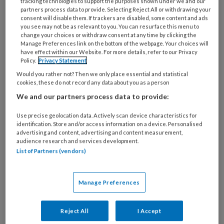
Een patiënt met meerdere
tracking technologies to support the purposes shown under we and our
partners process data to provide. Selecting Reject All or withdrawing your
risicofactoren… maar wat mist u?
consent will disable them. If trackers are disabled, some content and ads
you see may not be as relevant to you. You can resurface this menu to
Een 75-jarige vrouw presenteert zich met
change your choices or withdraw consent at any time by clicking the
Manage Preferences link on the bottom of the webpage. Your choices will
aspecifieke klachten: buikpijn, misselijkheid,
have effect within our Website. For more details, refer to our Privacy
braken, anorexie en uitgesproken vermoeidheid.
Policy.
Privacy Statement
Kort daarvoor werd zij ontslagen uit het
Would you rather not? Then we only place essential and statistical
cookies, these do not record any data about you as a person
ziekenhuis en haar medicatie was recent
We and our partners process data to provide:
gewijzigd.
Use precise geolocation data. Actively scan device characteristics for
identification. Store and/or access information on a device. Personalised
advertising and content, advertising and content measurement,
audience research and services development.
List of Partners (vendors)
31 JULI 2026
PAS VERSCHENEN
ALGEMENE
CARDIOLOGIE
Manage Preferences
Reject All
I Accept