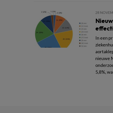
28 NOVEM
Nieuwe
effect
In een p
ziekenhu
aortakle
nieuwe M
onderzoc
5,8%, wa