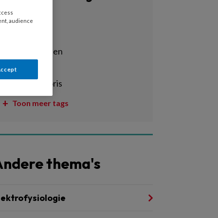
access
Alle tags
ent, audience
acs
acuut hartfalen
aneurysma
Accept
angina pectoris
Toon meer tags
Andere thema's
lektrofysiologie