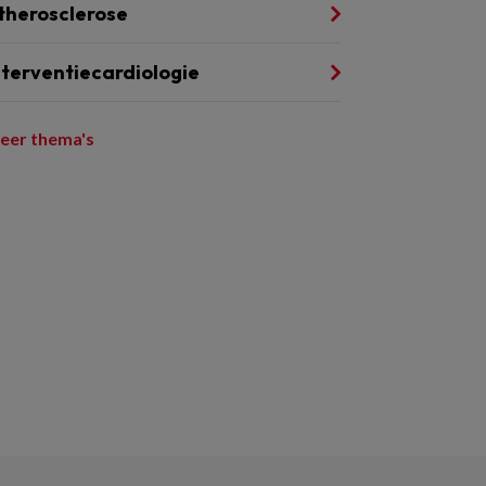
therosclerose
nterventiecardiologie
eer thema's