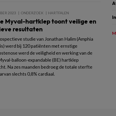
A
BER 2023
ONDERZOEK
HARTFALEN
I
 Myval-hartklep toont veilige en
ieve resultaten
M
rospectieve studie van Jonathan Halim (Amphia
is) werd bij 120 patiënten met ernstige
pstenose werd de veiligheid en werking van de
yval-balloon-expandable (BE) hartklep
ht. Na zes maanden bedroeg de totale sterfte
arvan slechts 0,8% cardiaal.