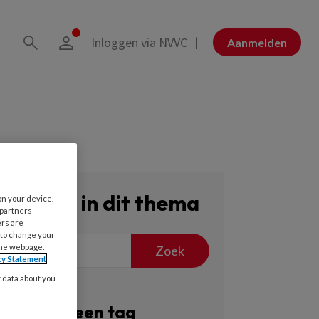
Inloggen via NVVC
Aanmelden
Zoeken in dit thema
on your device.
 partners
ers are
 to change your
the webpage.
Zoek
cy Statement
y data about you
Filter op een tag