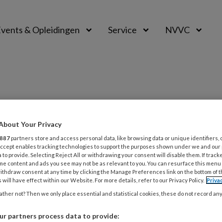
vents & Opleidingen
Service
NVVC
About Your Privacy
887
partners store and access personal data, like browsing data or unique identifiers, 
 Accept enables tracking technologies to support the purposes shown under we and our
6
ONDERZOEK
HARTFALEN
 to provide. Selecting Reject All or withdrawing your consent will disable them. If track
me content and ads you see may not be as relevant to you. You can resurface this menu
er cardiale CT het verschil maakt
ithdraw consent at any time by clicking the Manage Preferences link on the bottom of 
nstklepdysfunctie
 will have effect within our Website. For more details, refer to our Privacy Policy.
Priva
ther not? Then we only place essential and statistical cookies, these do not record an
ënten met een verdenking op kunstklepdysfunctie
et altijd eenvoudig om relevante pathologie met
r partners process data to provide: