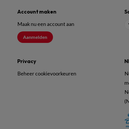
Account maken
S
Maak nu een account aan
Aanmelden
Privacy
N
Beheer cookievoorkeuren
N
m
N
(